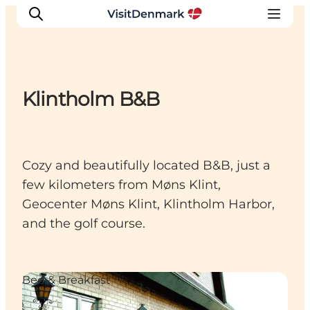
Klintholm B&B
Inspirations
Destinations
Quoi faire
Cozy and beautifully located B&B, just a
Hébergements
few kilometers from Møns Klint,
Planifiez votre voyage
Geocenter Møns Klint, Klintholm Harbor,
and the golf course.
Bed & Breakfast