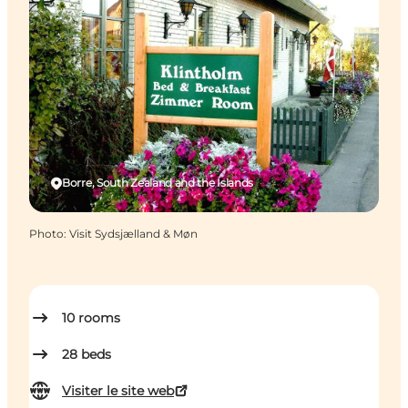
Borre, South Zealand and the Islands
Photo
:
Visit Sydsjælland & Møn
10
rooms
28
beds
Visiter le site web