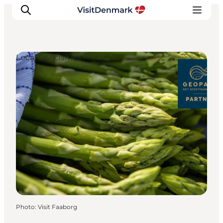
Local Specialties
Inspirations
Destinations
Quoi faire
Hébergements
Planifiez votre voyage
Photo
:
Visit Faaborg