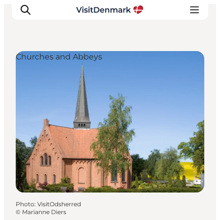
Churches and Abbeys
Inspirations
Destinations
Quoi faire
Hébergements
Planifiez votre voyage
Photo
:
VisitOdsherred
©
Marianne Diers