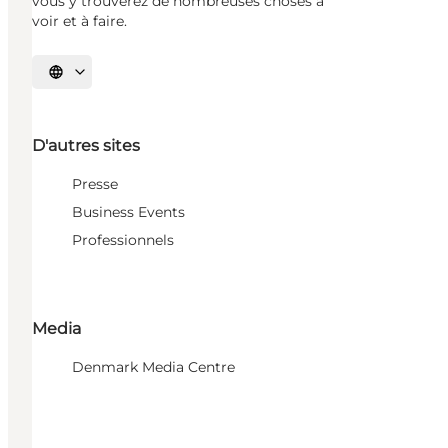
vous y trouverez de nombreuses choses à
voir et à faire.
Choisissez la langue
D'autres sites
Presse
Business Events
Professionnels
Media
Denmark Media Centre