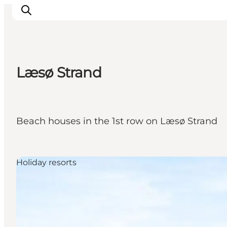
Læsø Strand
Inspirations
Destinations
Quoi faire
Beach houses in the 1st row on Læsø Strand
Hébergements
Planifiez votre voyage
Holiday resorts