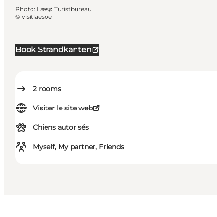
Photo
:
Læsø Turistbureau
©
visitlaesoe
Book Strandkanten
2
rooms
Visiter le site web
Chiens autorisés
Myself, My partner, Friends