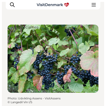
Local Specialties
Inspirations
Destinations
Quoi faire
Hébergements
Planifiez votre voyage
Photo
:
Udvikling Assens - VisitAssens
©
Langedil Vin I/S