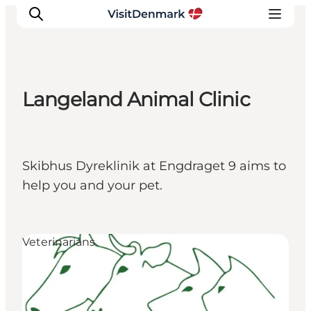
Langeland Animal Clinic
Inspirations
Destinations
Quoi faire
Skibhus Dyreklinik at Engdraget 9 aims to
Hébergements
help you and your pet.
Planifiez votre voyage
Veterinarians