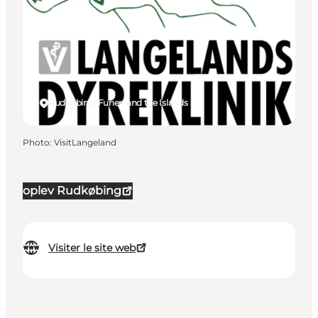
Rudkøbing, Funen and the Islands
Photo
:
VisitLangeland
oplev Rudkøbing
Visiter le site web