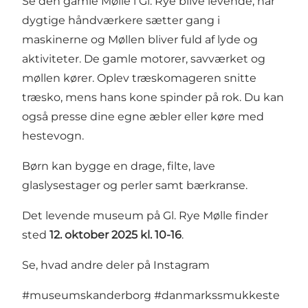
Se den gamle Mølle i Gl. Rye blive levende, når
dygtige håndværkere sætter gang i
maskinerne og Møllen bliver fuld af lyde og
aktiviteter. De gamle motorer, savværket og
møllen kører. Oplev træskomageren snitte
træsko, mens hans kone spinder på rok. Du kan
også presse dine egne æbler eller køre med
hestevogn.
Børn kan bygge en drage, filte, lave
glaslysestager og perler samt bærkranse.
Det levende museum på Gl. Rye Mølle finder
sted
12. oktober 2025 kl. 10-16
.
Se, hvad andre deler på Instagram
#museumskanderborg
#danmarkssmukkeste