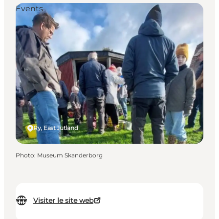
Events
Ry, East Jutland
Photo
:
Museum Skanderborg
Visiter le site web