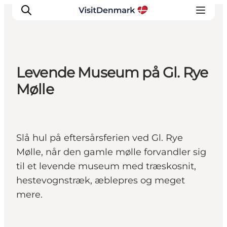
Levende Museum på Gl. Rye
Inspirations
Mølle
Destinations
Quoi faire
Hébergements
Slå hul på eftersårsferien ved Gl. Rye
Planifiez votre voyage
Mølle, når den gamle mølle forvandler sig
til et levende museum med træskosnit,
hestevognstræk, æblepres og meget
mere.