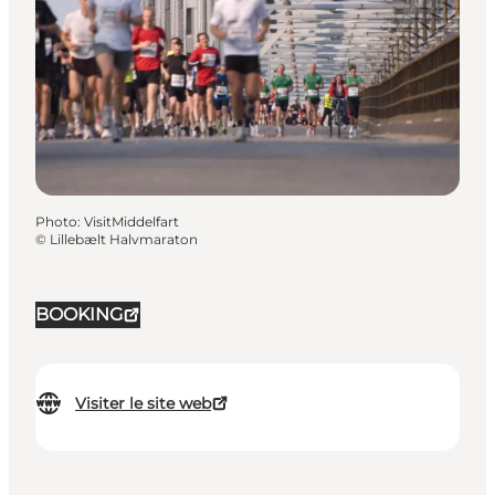
Photo
:
VisitMiddelfart
©
Lillebælt Halvmaraton
BOOKING
Visiter le site web