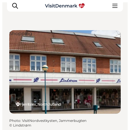
Shopping
Inspirations
Destinations
Quoi faire
Hébergements
Planifiez votre voyage
Fjerritslev, North Jutland
Photo
:
VisitNordvestkysten, Jammerbugten
©
Lindstrøm