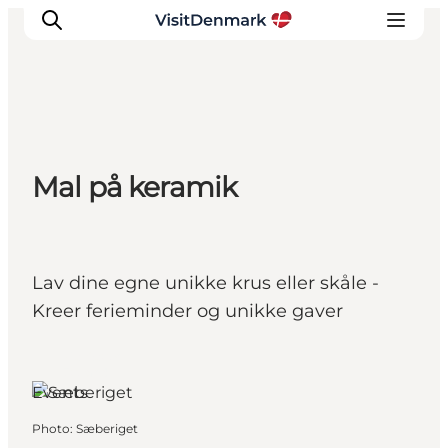
Inspirations
Mal på keramik
Destinations
Quoi faire
Hébergements
Planifiez votre voyage
Lav dine egne unikke krus eller skåle -
Kreer ferieminder og unikke gaver
Ho, South
Jutland
Events
Photo
:
Sæberiget