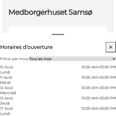
Medborgerhuset Samsø
Voir les horaires d’ouverture
Horaires d’ouverture
Filtrer par mois
10 Août
10:00 AM–03:00 PM
Lundi
11 Août
10:00 AM–03:00 PM
Mardi
12 Août
10:00 AM–03:00 PM
In Medborgerhuset you can get the dish of the
Mercredi
day, home-made food and home-baked goods,
13 Août
10:00 AM–03:00 PM
coffee/tea and cold drinks. The food is prepared
Jeudi
17 Août
10:00 AM–03:00 PM
by volunteer staff and is primarily based on the
Lundi