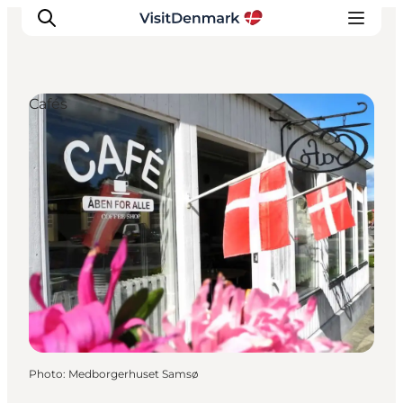
Cafés
Inspirations
Destinations
Quoi faire
Hébergements
Planifiez votre voyage
Photo
:
Medborgerhuset Samsø