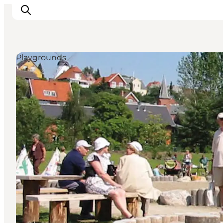
Playgrounds
Inspirations
Destinations
Quoi faire
Hébergements
Planifiez votre voyage