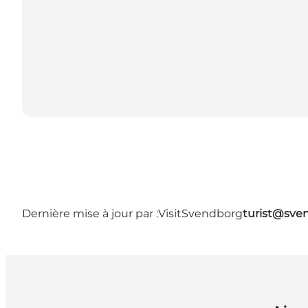
Dernière mise à jour par :
VisitSvendborg
turist@sve