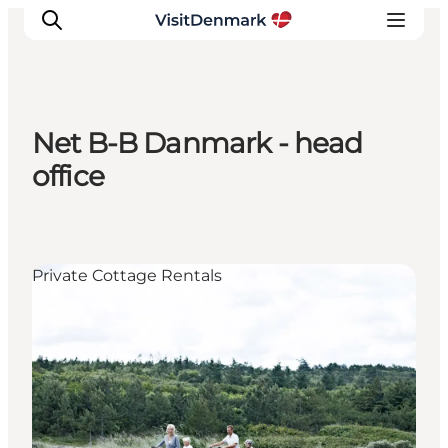
Net B-B Danmark - head
Inspirations
office
Destinations
Quoi faire
Hébergements
Private Cottage Rentals
Planifiez votre voyage