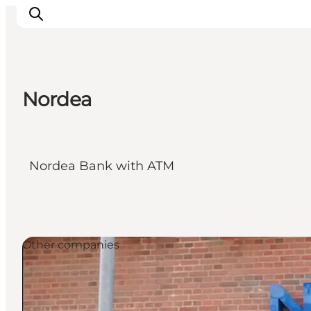
Nordea
Inspirations
Destinations
Quoi faire
Nordea Bank with ATM
Hébergements
Planifiez votre voyage
Other companies