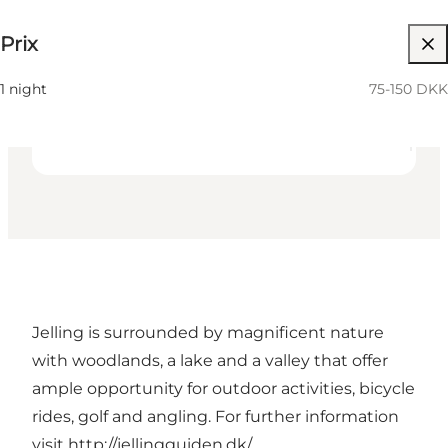
75-150 DKK
Prix
36
beds
Friends, My partner, Myself
1 night
75-150 DKK
Jelling is surrounded by magnificent nature
with woodlands, a lake and a valley that offer
ample opportunity for outdoor activities, bicycle
rides, golf and angling. For further information
visit
http://jellingguiden.dk/
.