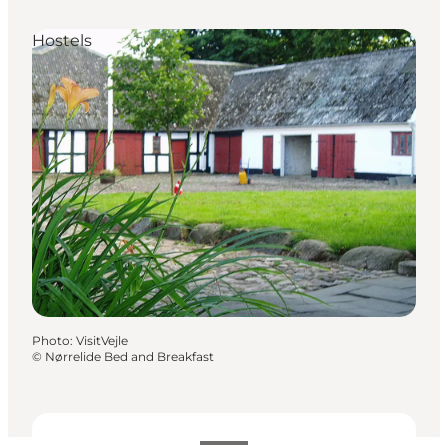
Hostels
Photo
:
VisitVejle
©
Nørrelide Bed and Breakfast