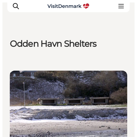
Odden Havn Shelters
Inspirations
Destinations
Quoi faire
Shelters & Nature Camps
Hébergements
Planifiez votre voyage