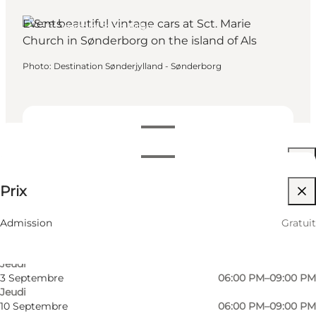
Events
Sønderborg, South Jutland
Photo
:
Destination Sønderjylland - Sønderborg
Dates et horaires
Dates et horaires
Gratuit
Prix
Visiter le site web
13 Août
06:00 PM–09:00 PM
Jeudi
Friends, My partner, Myself
20 Août
06:00 PM–09:00 PM
Admission
Gratuit
Jeudi
27 Août
06:00 PM–09:00 PM
Jeudi
3 Septembre
06:00 PM–09:00 PM
Jeudi
10 Septembre
06:00 PM–09:00 PM