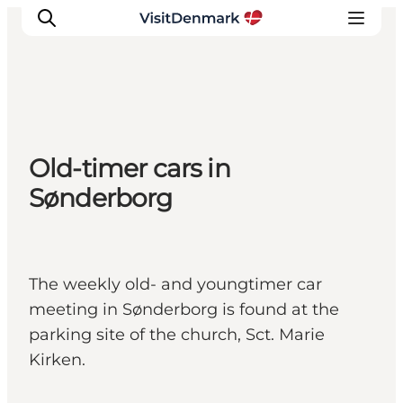
Inspirations
Old-timer cars in
Destinations
Sønderborg
Quoi faire
Hébergements
Planifiez votre voyage
The weekly old- and youngtimer car
meeting in Sønderborg is found at the
parking site of the church, Sct. Marie
Kirken.