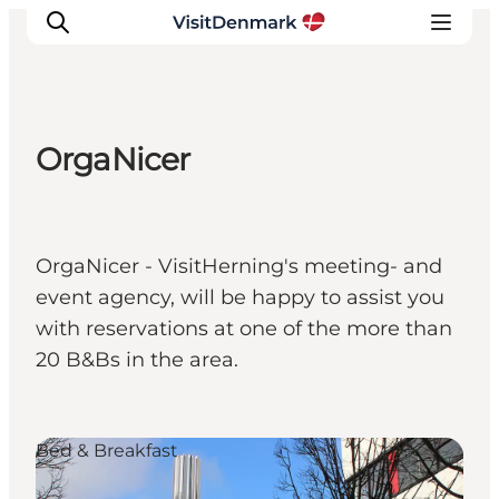
OrgaNicer
Inspirations
Destinations
Quoi faire
OrgaNicer - VisitHerning's meeting- and
Hébergements
event agency, will be happy to assist you
Planifiez votre voyage
with reservations at one of the more than
20 B&Bs in the area.
Bed & Breakfast