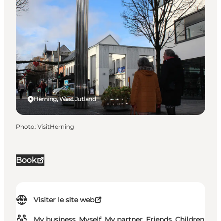
Herning, West Jutland
Photo
:
VisitHerning
Book
Visiter le site web
My business, Myself, My partner, Friends, Children