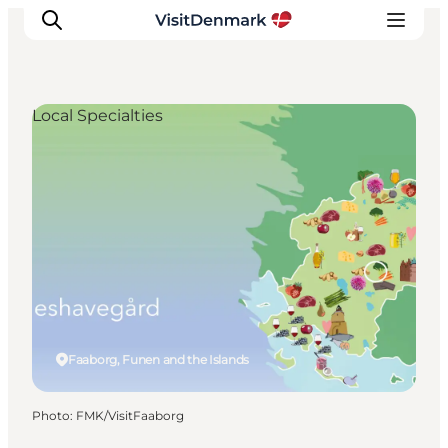
Local Specialties
Inspirations
Destinations
Quoi faire
Hébergements
Planifiez votre voyage
Faaborg, Funen and the Islands
Photo
:
FMK/VisitFaaborg