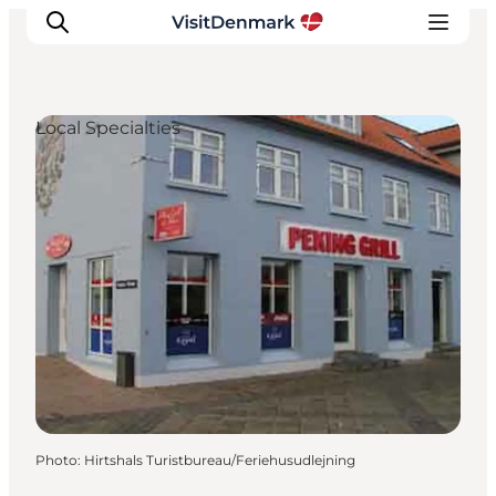
Local Specialties
Inspirations
Destinations
Quoi faire
Hébergements
Planifiez votre voyage
Photo
:
Hirtshals Turistbureau/Feriehusudlejning