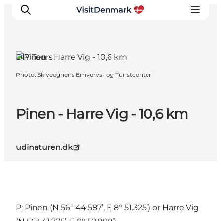
DIY Tours
Photo
:
Skiveegnens Erhvervs- og Turistcenter
Inspirations
Destinations
Quoi faire
Pinen - Harre Vig - 10,6 km
Hébergements
Planifiez votre voyage
udinaturen.dk
P: Pinen (N 56° 44.587’, E 8° 51.325’) or Harre Vig