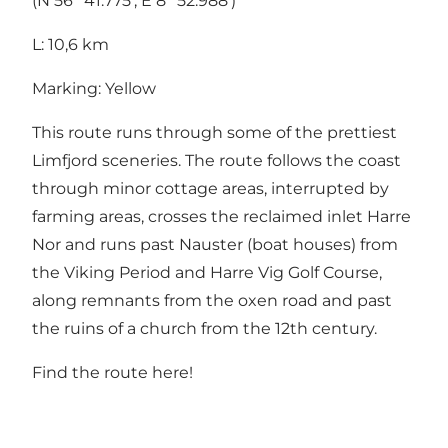
(N 56° 41.775’, E 8° 52.988’)
L: 10,6 km
Marking: Yellow
This route runs through some of the prettiest
Limfjord sceneries. The route follows the coast
through minor cottage areas, interrupted by
farming areas, crosses the reclaimed inlet Harre
Nor and runs past Nauster (boat houses) from
the Viking Period and Harre Vig Golf Course,
along remnants from the oxen road and past
the ruins of a church from the 12th century.
Find the route
here
!