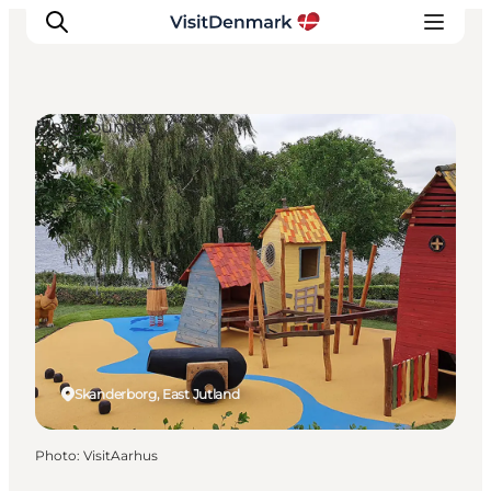
Playgrounds
Inspirations
Destinations
Quoi faire
Hébergements
Planifiez votre voyage
Skanderborg, East Jutland
Photo
:
VisitAarhus