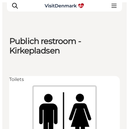
Publich restroom -
Inspirations
Kirkepladsen
Destinations
Quoi faire
Hébergements
Toilets
Planifiez votre voyage