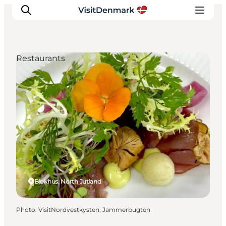
Restaurants
Inspirations
Destinations
Quoi faire
Hébergements
Planifiez votre voyage
Blokhus, North Jutland
Photo
:
VisitNordvestkysten, Jammerbugten