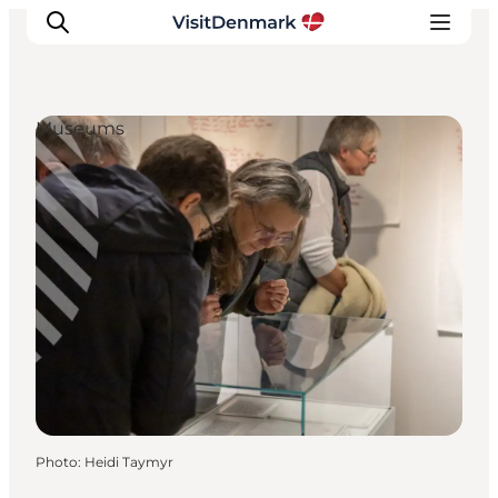
Museums
Inspirations
Destinations
Quoi faire
Hébergements
Planifiez votre voyage
Photo
:
Heidi Taymyr