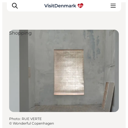
Shopping
Inspirations
Destinations
Quoi faire
Hébergements
Planifiez votre voyage
Photo
:
RUE VERTE
©
Wonderful Copenhagen