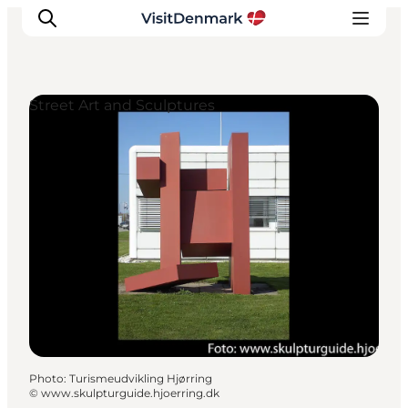
Street Art and Sculptures
Inspirations
Destinations
Quoi faire
Hébergements
Planifiez votre voyage
Photo
:
Turismeudvikling Hjørring
©
www.skulpturguide.hjoerring.dk