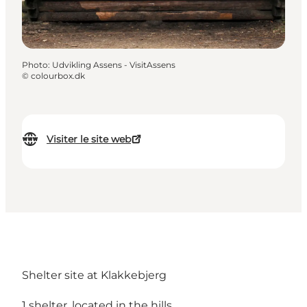
Photo
:
Udvikling Assens - VisitAssens
©
colourbox.dk
Visiter le site web
Shelter site at Klakkebjerg
1 shelter, located in the hills.