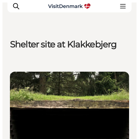
Shelter site at Klakkebjerg
Inspirations
Destinations
Quoi faire
Shelters & Nature Camps
Hébergements
Planifiez votre voyage