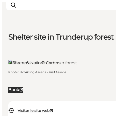
Shelter site in Trunderup forest
Inspirations
Destinations
Quoi faire
Shelters & Nature Camps
Hébergements
Planifiez votre voyage
Photo
:
Udvikling Assens - VisitAssens
Book
Visiter le site web