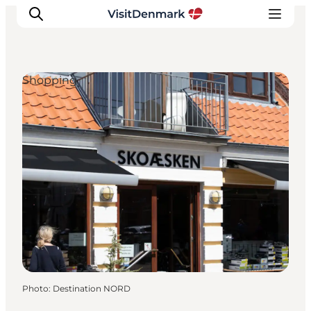
Shopping
Inspirations
Destinations
Quoi faire
Hébergements
Planifiez votre voyage
Photo
:
Destination NORD