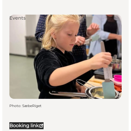
Events
Photo
:
SæbeRiget
Booking link