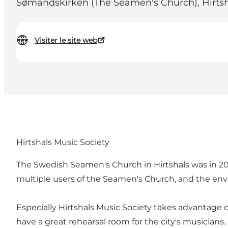
Sømandskirken (The Seamen's Church), Hirtshals
Visiter le site web
Hirtshals Music Society
The Swedish Seamen's Church in Hirtshals was in 200
multiple users of the Seamen's Church, and the envi
Especially Hirtshals Music Society takes advantage o
have a great rehearsal room for the city's musicians.