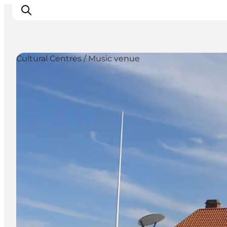
Cultural Centres / Music venue
Inspirations
Destinations
Quoi faire
Hébergements
Planifiez votre voyage