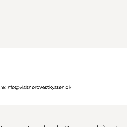
als
info@visitnordvestkysten.dk