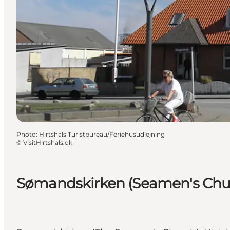
Photo
:
Hirtshals Turistbureau/Feriehusudlejning
©
VisitHirtshals.dk
Sømandskirken (Seamen's Churc