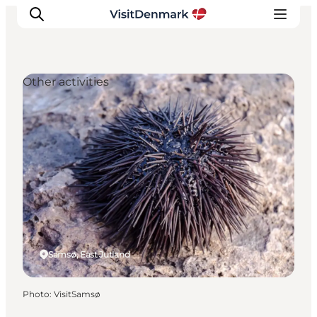
Other activities
Inspirations
Destinations
Quoi faire
Hébergements
Planifiez votre voyage
Samsø, East Jutland
Photo
:
VisitSamsø