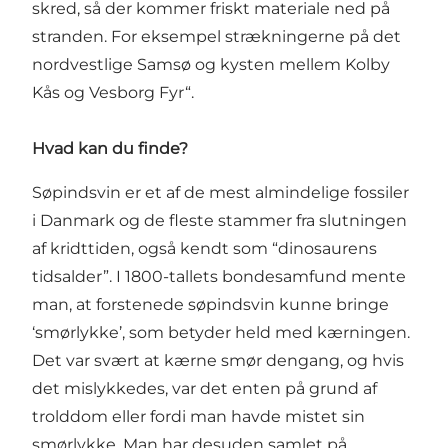
skred, så der kommer friskt materiale ned på
stranden. For eksempel strækningerne på det
nordvestlige Samsø og kysten mellem Kolby
Kås og Vesborg Fyr“.
Hvad kan du finde?
Søpindsvin er et af de mest almindelige fossiler
i Danmark og de fleste stammer fra slutningen
af kridttiden, også kendt som “dinosaurens
tidsalder”. I 1800-tallets bondesamfund mente
man, at forstenede søpindsvin kunne bringe
‘smørlykke’, som betyder held med kærningen.
Det var svært at kærne smør dengang, og hvis
det mislykkedes, var det enten på grund af
trolddom eller fordi man havde mistet sin
smørlykke. Man har desuden samlet på