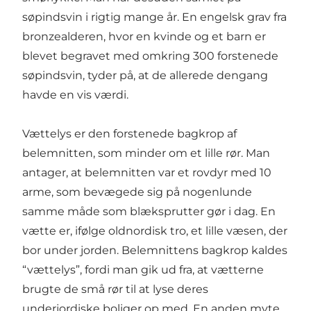
søpindsvin i rigtig mange år. En engelsk grav fra
bronzealderen, hvor en kvinde og et barn er
blevet begravet med omkring 300 forstenede
søpindsvin, tyder på, at de allerede dengang
havde en vis værdi.
Vættelys er den forstenede bagkrop af
belemnitten, som minder om et lille rør. Man
antager, at belemnitten var et rovdyr med 10
arme, som bevægede sig på nogenlunde
samme måde som blæksprutter gør i dag. En
vætte er, ifølge oldnordisk tro, et lille væsen, der
bor under jorden. Belemnittens bagkrop kaldes
“vættelys”, fordi man gik ud fra, at vætterne
brugte de små rør til at lyse deres
underjordiske boliger op med. En anden myte