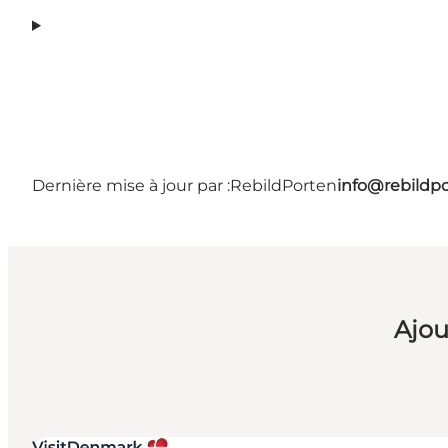
Dernière mise à jour par :
RebildPorten
info@rebildp
Ajou