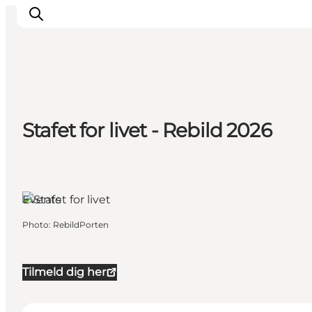
Inspirations
Stafet for livet - Rebild 2026
Destinations
Quoi faire
Hébergements
Rebild, North
Jutland
Planifiez votre voyage
Events
Photo
:
RebildPorten
Tilmeld dig her