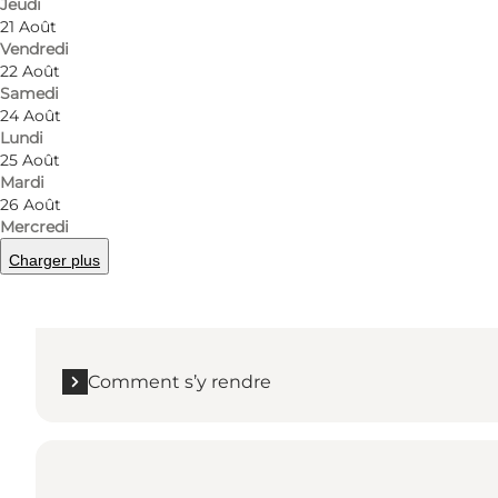
Jeudi
21 Août
Vendredi
22 Août
Samedi
24 Août
Lundi
25 Août
Comment s’y rendre
Mardi
26 Août
Besser Hovedgade 3A
Mercredi
Besser
Charger plus
8305 Samsø
Comment s’y rendre