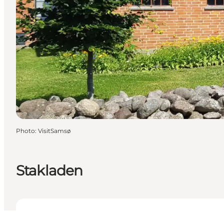
Photo
:
VisitSamsø
Stakladen
Voir les horaires d’ouverture