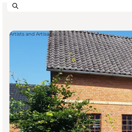
Artists and Artisans
Inspirations
Destinations
Quoi faire
Hébergements
Planifiez votre voyage