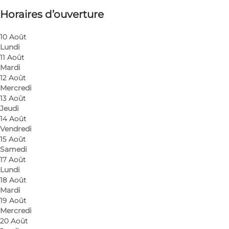
Horaires d’ouverture
10 Août
Lundi
11 Août
Mardi
12 Août
Mercredi
Arts and crafts in exciting gallery. New exhibits ev
13 Août
Jeudi
Open: Jun 22 - Aug 29: Mo-Sa Please see current t
14 Août
Vendredi
15 Août
Samedi
17 Août
Lundi
18 Août
Mardi
19 Août
En savoir plus
Mercredi
20 Août