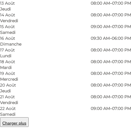
13 Août
08:00 AM–07:00 PM
locations can be found in the heart of Odense.
Jeudi
Whether you're a local or a tourist, stopping by
14 Août
08:00 AM–07:00 PM
Vendredi
Starbucks in Odense is a must-do activity for
15 Août
09:00 AM–07:00 PM
coffee lovers.
Samedi
16 Août
09:30 AM–06:00 PM
Located in the bustling city center, the
Dimanche
17 Août
08:00 AM–07:00 PM
Starbucks in Odense is a cozy spot to enjoy a
Lundi
cup of coffee. The interior of the shop is
18 Août
08:00 AM–07:00 PM
Mardi
beautifully designed with comfortable seating
19 Août
08:00 AM–07:00 PM
options, making it a perfect place to spend
Mercredi
time with friends or simply relax with a good
20 Août
08:00 AM–07:00 PM
Jeudi
book.
21 Août
08:00 AM–07:00 PM
Vendredi
The menu at this Starbucks location offers a
22 Août
09:00 AM–07:00 PM
variety of options, ranging from classic espresso
Samedi
drinks to refreshing iced beverages. If you're in
Charger plus
the mood for something sweet, try their