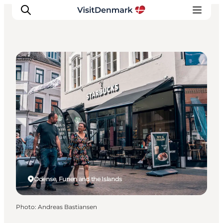
Cafés
Inspirations
Destinations
Quoi faire
Hébergements
Planifiez votre voyage
Odense, Funen and the Islands
Photo
:
Andreas Bastiansen