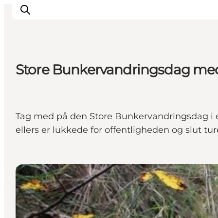
Store Bunkervandringsdag m
Inspirations
Destinations
Quoi faire
Tag med på den Store Bunkervandringsdag i efte
Hébergements
ellers er lukkede for offentligheden og slut t
Planifiez votre voyage
Events