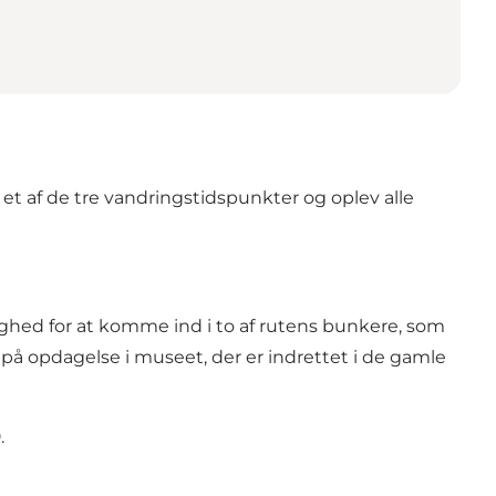
t af de tre vandringstidspunkter og oplev alle
ghed for at komme ind i to af rutens bunkere, som
på opdagelse i museet, der er indrettet i de gamle
0
.