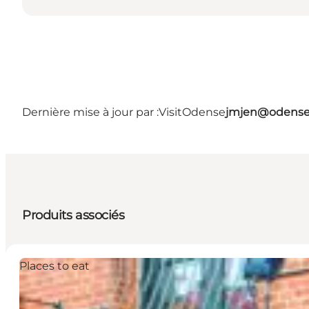
Dernière mise à jour par :
VisitOdense
jmjen@odense
Produits associés
Places to eat