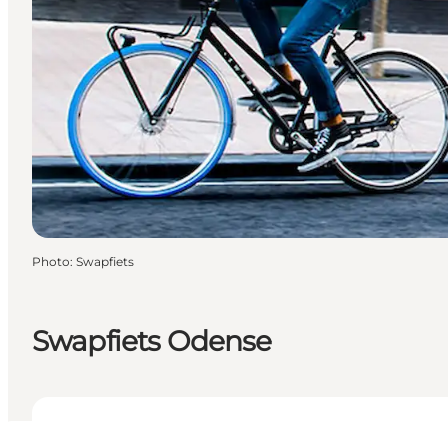
Photo
:
Swapfiets
Swapfiets Odense
Voir les horaires d’ouverture