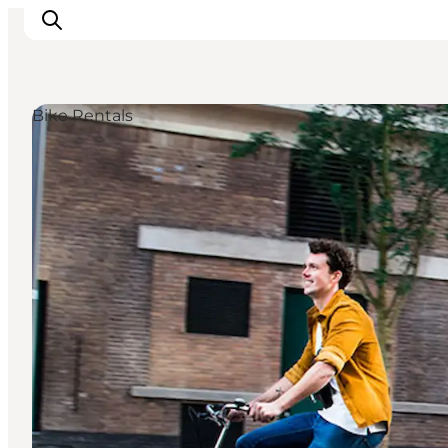
Bike Rentals
Inspirations
Destinations
Quoi faire
Hébergements
Planifiez votre voyage