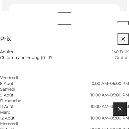
Dates et horaires
Dates et horaires
140 DKK
Prix
Visiter le site web
Filtrer par mois
5 Août
10:00 AM–05:00 PM
Myself, My partner, Friends
Adults
140 DKK
Mercredi
Children and Young (0 - 17)
Gratuit
6 Août
10:00 AM–08:00 PM
Jeudi
7 Août
10:00 AM–05:00 PM
Vendredi
8 Août
10:00 AM–06:00 PM
Samedi
9 Août
10:00 AM–05:00 PM
Dimanche
11 Août
10:00 AM–05:00 PM
Mardi
Comment s’y rendre
12 Août
10:00 AM–05:00 PM
Mercredi
Amfipladsen 7