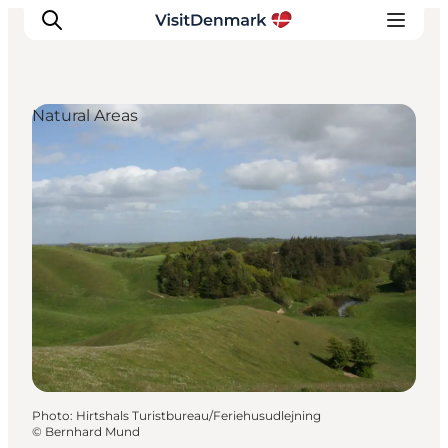
Natural Areas
Inspirations
Destinations
Quoi faire
Hébergements
Planifiez votre voyage
Photo
:
Hirtshals Turistbureau/Feriehusudlejning
©
Bernhard Mund