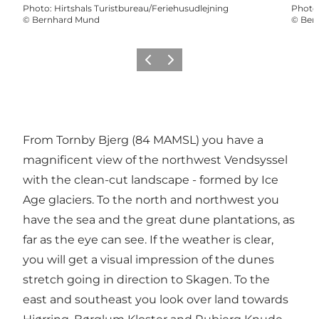
Photo
:
Hirtshals Turistbureau/Feriehusudlejning
Photo
©
Bernhard Mund
©
Ber
Précédent
Suivant
From Tornby Bjerg (84 MAMSL) you have a
magnificent view of the northwest Vendsyssel
with the clean-cut landscape - formed by Ice
Age glaciers. To the north and northwest you
have the sea and the great dune plantations, as
far as the eye can see. If the weather is clear,
you will get a visual impression of the dunes
stretch going in direction to Skagen. To the
east and southeast you look over land towards