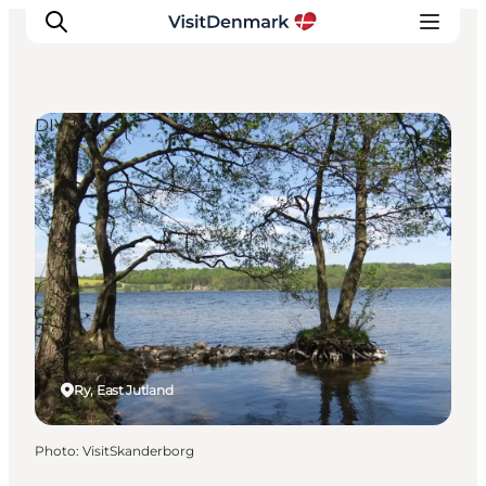
DIY Tours
Inspirations
Destinations
Quoi faire
Hébergements
Planifiez votre voyage
Ry, East Jutland
Photo
:
VisitSkanderborg