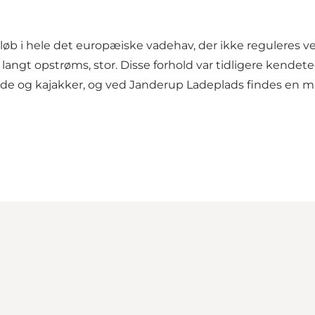
løb i hele det europæiske vadehav, der ikke reguleres v
v langt opstrøms, stor. Disse forhold var tidligere kendet
både og kajakker, og ved Janderup Ladeplads findes en m