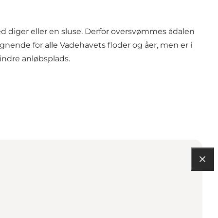
ed diger eller en sluse. Derfor oversvømmes ådalen
egnende for alle Vadehavets floder og åer, men er i
indre anløbsplads.