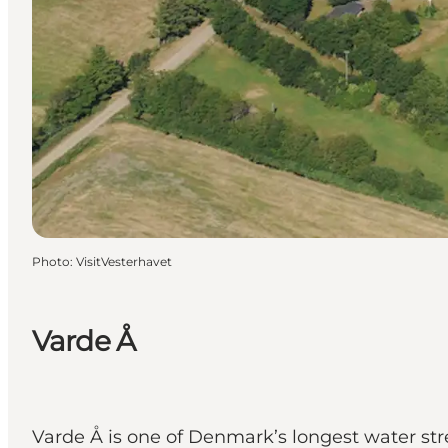
Photo
:
VisitVesterhavet
Varde Å
Varde Å is one of Denmark’s longest water stre