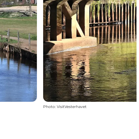
Photo
:
VisitVesterhavet