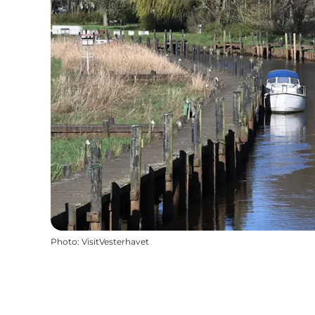
Photo
:
VisitVesterhavet