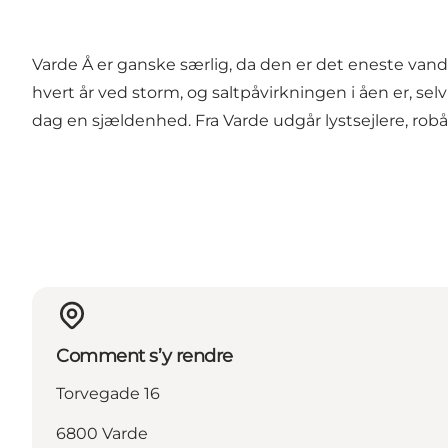
Varde Å er ganske særlig, da den er det eneste vand
hvert år ved storm, og saltpåvirkningen i åen er, sel
dag en sjældenhed. Fra Varde udgår lystsejlere, ro
Comment s’y rendre
Torvegade 16
6800 Varde