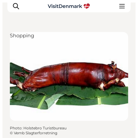
Shopping
Inspirations
Destinations
Quoi faire
Hébergements
Planifiez votre voyage
Photo
:
Holstebro Turistbureau
©
Vemb Slagterforretning