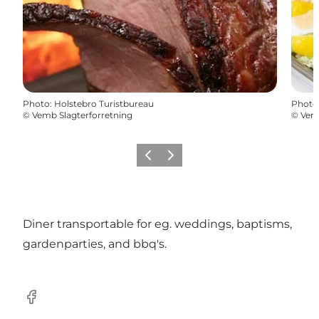
Photo
:
Holstebro Turistbureau
Photo
©
Vemb Slagterforretning
©
Vemb
Précédent
Suivant
Diner transportable for eg. weddings, baptisms,
gardenparties, and bbq's.
Facebook