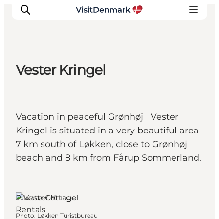
Vester Kringel
Inspirations
Destinations
Quoi faire
Vacation in peaceful Grønhøj Vester
Hébergements
Kringel is situated in a very beautiful area
Planifiez votre voyage
7 km south of Løkken, close to Grønhøj
beach and 8 km from Fårup Sommerland.
Private Cottage
Rentals
Photo
:
Løkken Turistbureau