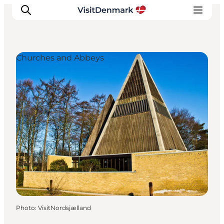
Churches and Abbeys
Inspirations
Destinations
Quoi faire
Hébergements
Planifiez votre voyage
Photo
:
VisitNordsjælland