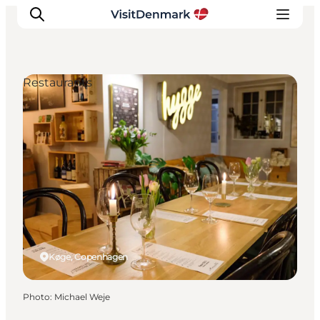
Restaurants
Inspirations
Destinations
Quoi faire
Hébergements
Planifiez votre voyage
Køge, Copenhagen
Photo
:
Michael Weje