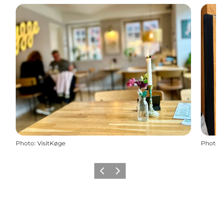
Photo
:
VisitKøge
Photo
Précédent
Suivant