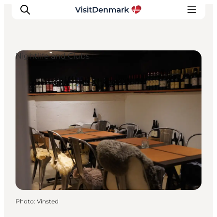
Nightlife and Clubs
Inspirations
Destinations
Quoi faire
Hébergements
Planifiez votre voyage
Photo
:
Vinsted