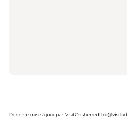
Dernière mise à jour par :
VisitOdsherred
thb@visitod