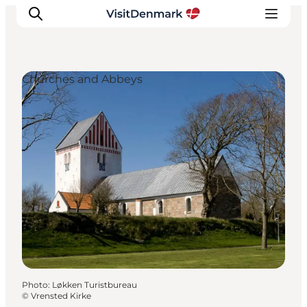
Churches and Abbeys
Inspirations
Destinations
Quoi faire
Hébergements
Planifiez votre voyage
Photo
:
Løkken Turistbureau
©
Vrensted Kirke