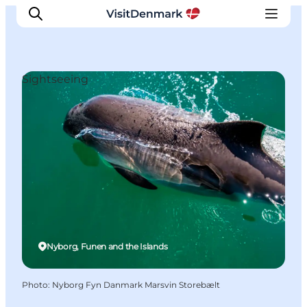
Sightseeing
Inspirations
Destinations
Quoi faire
Hébergements
Planifiez votre voyage
Nyborg, Funen and the Islands
Photo
:
Nyborg Fyn Danmark Marsvin Storebælt